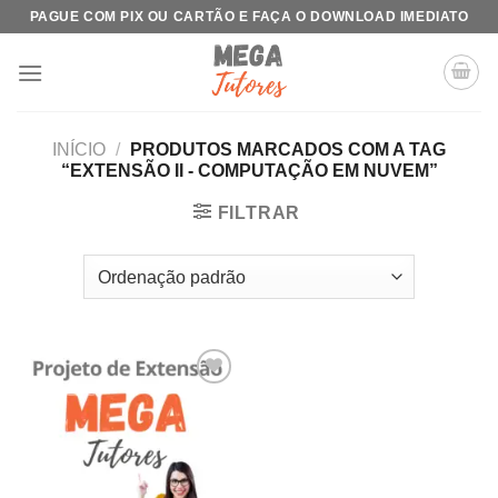
Skip
PAGUE COM PIX OU CARTÃO E FAÇA O DOWNLOAD IMEDIATO
to
content
INÍCIO
/
PRODUTOS MARCADOS COM A TAG
“EXTENSÃO II - COMPUTAÇÃO EM NUVEM”
FILTRAR
Add to
wishlist