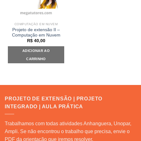
COMPUTAÇÃO EM NUVEM
Projeto de extensão II –
Computação em Nuvem
R$
40,00
ADICIONAR AO
CARRINHO
PROJETO DE EXTENSÃO | PROJETO
INTEGRADO | AULA PRÁTICA
Trabalhamos com todas atividades Anhanguera, Unopar,
Ampli. Se não encontrou o trabalho que precisa, envie o
PDF da orientação que iremos resolver.