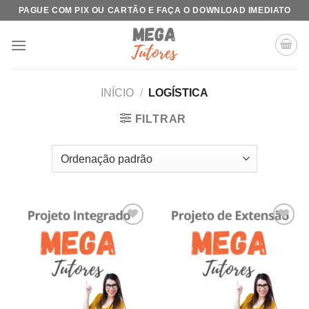
Skip
PAGUE COM PIX OU CARTÃO E FAÇA O DOWNLOAD IMEDIATO
to
content
INÍCIO
/
LOGÍSTICA
FILTRAR
Add to
Add to
wishlist
wishlist