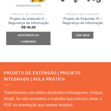
PROJETO DE EXTENSÃO
PROJETO DE EXTENSÃO
Projeto de extensão II –
Projeto de Extensão III –
Segurança da Informação
Segurança da Informação
R$
40,00
ADICIONAR AO
LEIA MAIS
CARRINHO
PROJETO DE EXTENSÃO | PROJETO
INTEGRADO | AULA PRÁTICA
Trabalhamos com todas atividades Anhanguera, Unopar,
Ampli. Se não encontrou o trabalho que precisa, envie o
PDF da orientação que iremos resolver.