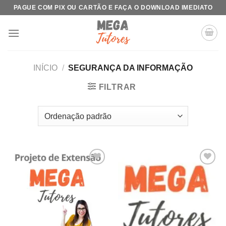
Skip
PAGUE COM PIX OU CARTÃO E FAÇA O DOWNLOAD IMEDIATO
to
content
INÍCIO
/
SEGURANÇA DA INFORMAÇÃO
FILTRAR
Add to
Add to
wishlist
wishlist