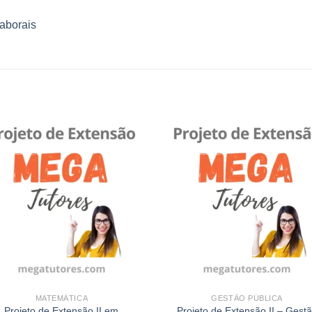
aborais
Add to
Add
wishlist
wishl
MATEMÁTICA
GESTÃO PÚBLICA
Projeto de Extensão II em
Projeto de Extensão II – Gest