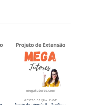
 to
Add to
ist
wishlist
GESTÃO DA QUALIDADE
ão
Projeto de extensão II – Gestão da