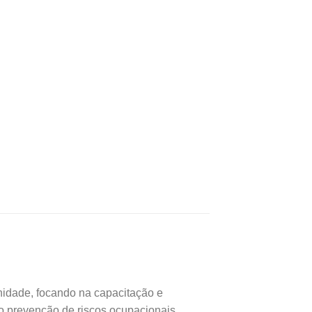
nidade, focando na capacitação e
 prevenção de riscos ocupacionais,