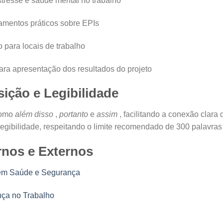
tresse e saúde mental no trabalho
amentos práticos sobre EPIs
 para locais de trabalho
ra apresentação dos resultados do projeto
ição e Legibilidade
 como
além disso
,
portanto
e
assim
, facilitando a conexão clara
 legibilidade, respeitando o limite recomendado de 300 palavras
rnos e Externos
 em Saúde e Segurança
ça no Trabalho