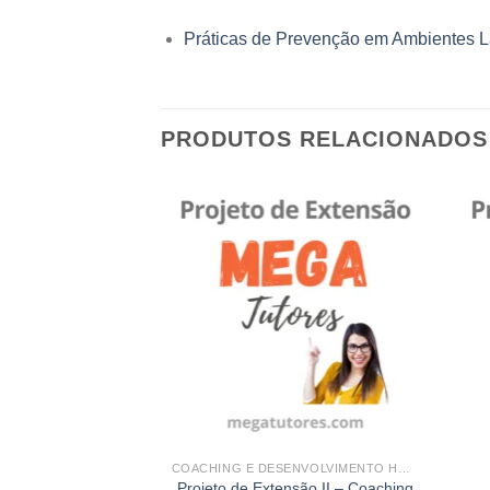
Práticas de Prevenção em Ambientes L
PRODUTOS RELACIONADOS
Add to
Add to
wishlist
wishlist
ENTAL E SANITÁRIA
COACHING E DESENVOLVIMENTO HUMANO
nsão II Engenharia
Projeto de Extensão II – Coaching