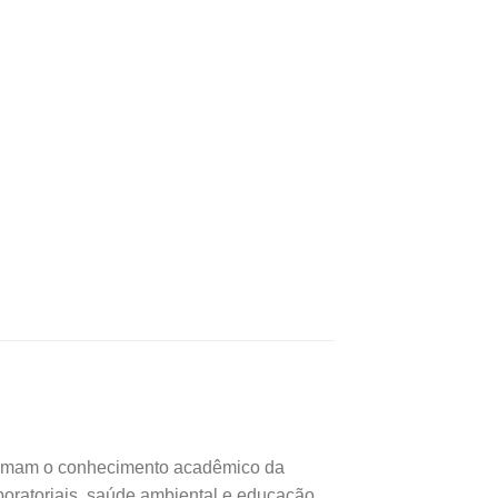
oximam o conhecimento acadêmico da
boratoriais, saúde ambiental e educação