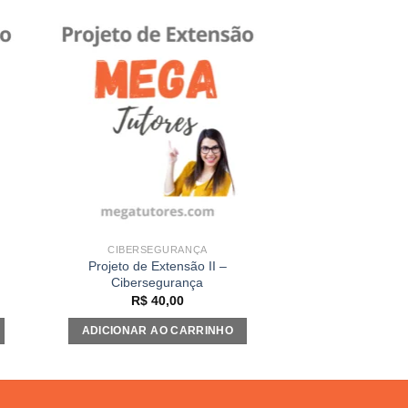
 to
Add to
ist
wishlist
CIBERSEGURANÇA
Projeto de Extensão II –
Cibersegurança
R$
40,00
ADICIONAR AO CARRINHO