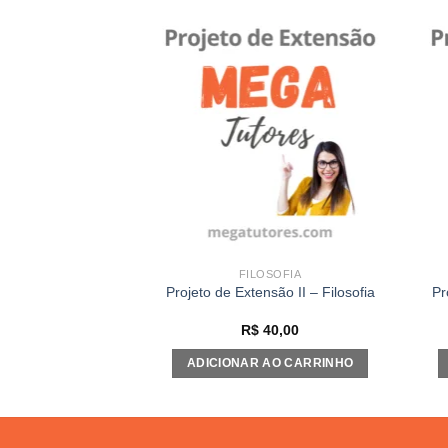
Add to
Add to
wishlist
wishlist
 PÚBLICA
FILOSOFIA
ensão II – Gestão
Projeto de Extensão II – Filosofia
Pr
blica
40,00
R$
40,00
AO CARRINHO
ADICIONAR AO CARRINHO