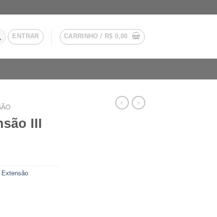
ENTRAR
CARRINHO /
R$
0,00
SÃO
são III
e Extensão