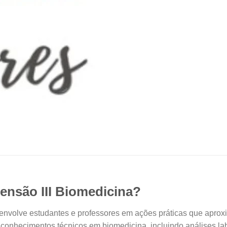
tensão III Biomedicina?
envolve estudantes e professores em ações práticas que apr
r conhecimentos técnicos em biomedicina, incluindo análises la