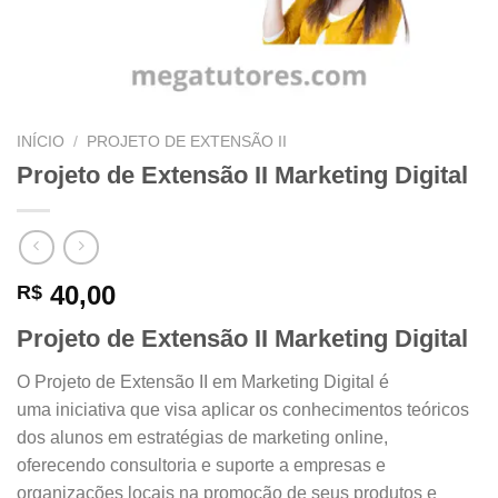
INÍCIO
/
PROJETO DE EXTENSÃO II
Projeto de Extensão II Marketing Digital
40,00
R$
Projeto de Extensão II Marketing Digital
O Projeto de Ext
ensão II em Marketing
Digital é
uma
iniciativa que
visa aplicar
os conhecimentos
teóricos
dos
alunos em estratégias
de marketing
online,
oferecendo
consultoria e
suporte a empresas
e
organizações
locais na promoção
de seus produtos
e