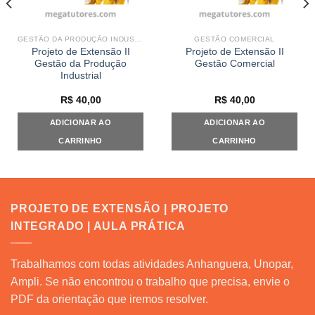
GESTÃO DA PRODUÇÃO INDUSTRIAL
GESTÃO COMERCIAL
Projeto de Extensão II
Projeto de Extensão II
Gestão da Produção
Gestão Comercial
Industrial
R$
40,00
R$
40,00
ADICIONAR AO
ADICIONAR AO
CARRINHO
CARRINHO
PROJETO DE EXTENSÃO | PROJETO
INTEGRADO | AULA PRÁTICA
Trabalhamos com todas atividades Anhanguera, Unopar,
Ampli. Se não encontrou o trabalho que precisa, envie o
PDF da orientação que iremos resolver.