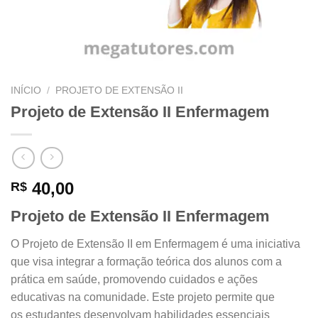
INÍCIO
/
PROJETO DE EXTENSÃO II
Projeto de Extensão II Enfermagem
40,00
R$
Projeto de Extensão II Enfermagem
O Projeto de Ext
ensão II em En
fermagem é uma
iniciativa
que
visa integrar
a formação te
órica dos alunos
com a
prática
em saúde, promov
endo cuidados
e ações
educativas
na comunidade
. Este projeto
permite que
os
estudantes desenvol
vam habilidades
essenciais