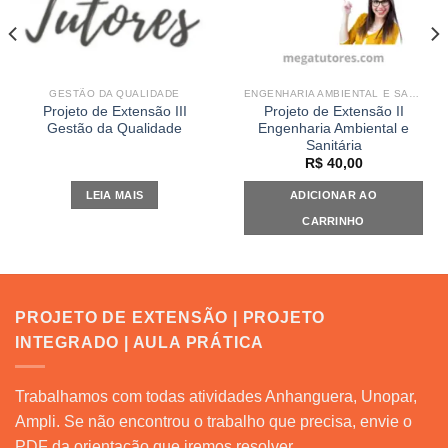
GESTÃO DA QUALIDADE
ENGENHARIA AMBIENTAL E SANITÁRIA
Projeto de Extensão III
Projeto de Extensão II
Gestão da Qualidade
Engenharia Ambiental e
Sanitária
R$
40,00
LEIA MAIS
ADICIONAR AO
CARRINHO
PROJETO DE EXTENSÃO | PROJETO
INTEGRADO | AULA PRÁTICA
Trabalhamos com todas atividades Anhanguera, Unopar,
Ampli. Se não encontrou o trabalho que precisa, envie o
PDF da orientação que iremos resolver.