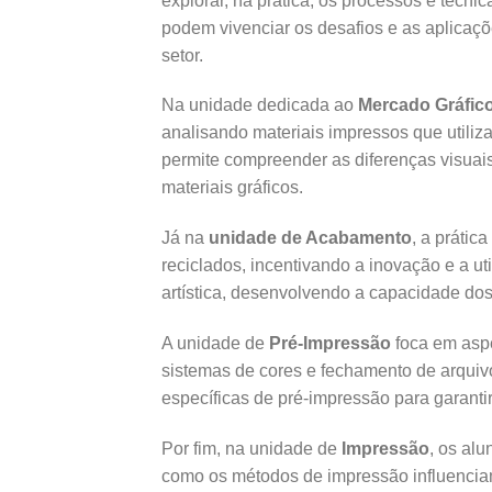
explorar, na prática, os processos e técni
podem vivenciar os desafios e as aplicaç
setor.
Na unidade dedicada ao
Mercado Gráfic
analisando materiais impressos que utiliza
permite compreender as diferenças visuais
materiais gráficos.
Já na
unidade de Acabamento
, a prátic
reciclados, incentivando a inovação e a u
artística, desenvolvendo a capacidade dos
A unidade de
Pré-Impressão
foca em aspe
sistemas de cores e fechamento de arquivo
específicas de pré-impressão para garanti
Por fim, na unidade de
Impressão
, os alu
como os métodos de impressão influenciam 