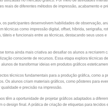
cas utilizadas no mercado gráfico. Por meio de atividades inter
ões reais de diferentes métodos de impressão, acabamento e pr
o
, os participantes desenvolvem habilidades de observação, anál
m técnicas como impressão digital, offset, híbrida, serigrafia, 
, táteis e funcionais entre as técnicas, destacando seus usos 
a se torna ainda mais criativa ao desafiar os alunos a recriarem
tilização consciente de recursos. Essa etapa explora técnicas 
 alunos de transformar ideias em produtos gráficos esteticamen
ctos técnicos fundamentais para a produção gráfica, como a p
s. Os alunos criam materiais gráficos, como pôsteres para even
r qualidade e precisão na impressão.
nos têm a oportunidade de projetar gráficos adaptados a diferen
o design final. A prática de criação de etiquetas para tecidos