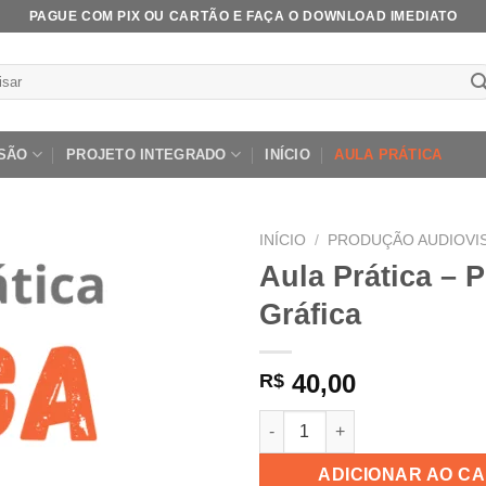
PAGUE COM PIX OU CARTÃO E FAÇA O DOWNLOAD IMEDIATO
ar
SÃO
PROJETO INTEGRADO
INÍCIO
AULA PRÁTICA
INÍCIO
/
PRODUÇÃO AUDIOVI
Aula Prática – 
Gráfica
Add to
wishlist
40,00
R$
Aula Prática - Produção Gráfi
ADICIONAR AO C