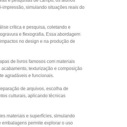
ativas e pesquisas de campo, os alunos
é-impressão, simulando situações reais do
ise crítica e pesquisa, coletando e
rotogravura e flexografia. Essa abordagem
e impactos no design e na produção de
 capas de livros famosos com materiais
de acabamento, texturização e composição
te agradáveis e funcionais.
reparação de arquivos, escolha de
tos culturais, aplicando técnicas
tes materiais e superfícies, simulando
 e embalagens permite explorar o uso