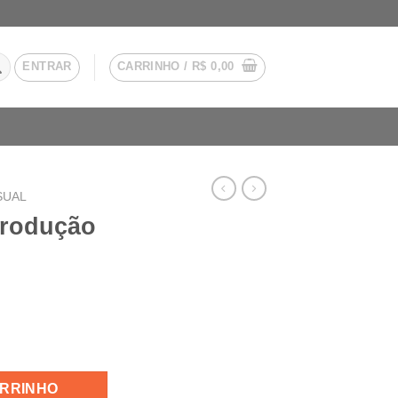
ENTRAR
CARRINHO /
R$
0,00
SUAL
Produção
ca quantidade
ARRINHO