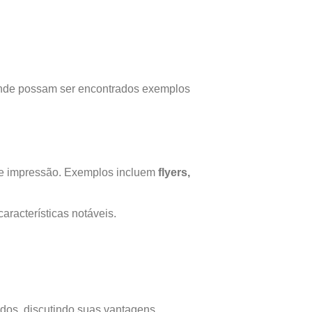
s onde possam ser encontrados exemplos
 de impressão. Exemplos incluem
flyers,
aracterísticas notáveis.
dos, discutindo suas vantagens,