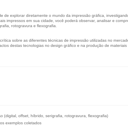
ade de explorar diretamente o mundo da impressão gráfica, investigand
iais impressos em sua cidade, você poderá observar, analisar e comp
grafia, rotogravura e flexografia.
crítica sobre as diferentes técnicas de impressão utilizadas no merca
ctos destas tecnologias no design gráfico e na produção de materiais
igital, offset, híbrido, serigrafia, rotogravura, flexografia)
s exemplos coletados